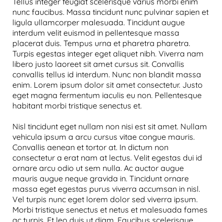
Tellus integer feugiat scelerisque varius morbi enim
nunc faucibus. Massa tincidunt nunc pulvinar sapien et
ligula ullamcorper malesuada. Tincidunt augue
interdum velit euismod in pellentesque massa
placerat duis. Tempus urna et pharetra pharetra.
Turpis egestas integer eget aliquet nibh. Viverra nam
libero justo laoreet sit amet cursus sit. Convallis
convallis tellus id interdum. Nunc non blandit massa
enim. Lorem ipsum dolor sit amet consectetur. Justo
eget magna fermentum iaculis eu non. Pellentesque
habitant morbi tristique senectus et.
Nisl tincidunt eget nullam non nisi est sit amet. Nullam
vehicula ipsum a arcu cursus vitae congue mauris.
Convallis aenean et tortor at. In dictum non
consectetur a erat nam at lectus. Velit egestas dui id
ornare arcu odio ut sem nulla. Ac auctor augue
mauris augue neque gravida in. Tincidunt ornare
massa eget egestas purus viverra accumsan in nisl.
Vel turpis nunc eget lorem dolor sed viverra ipsum.
Morbi tristique senectus et netus et malesuada fames
ac turpis. Et leo duis ut diam. Faucibus scelerisque