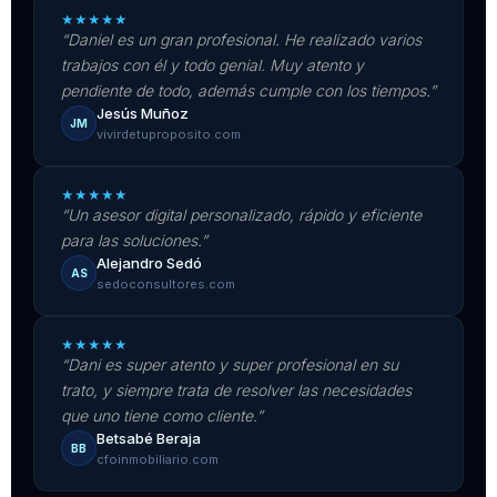
★
★
★
★
★
“Daniel es un gran profesional. He realizado varios
trabajos con él y todo genial. Muy atento y
pendiente de todo, además cumple con los tiempos.”
Jesús Muñoz
JM
vivirdetuproposito.com
★
★
★
★
★
“Un asesor digital personalizado, rápido y eficiente
para las soluciones.”
Alejandro Sedó
AS
sedoconsultores.com
★
★
★
★
★
“Dani es super atento y super profesional en su
trato, y siempre trata de resolver las necesidades
que uno tiene como cliente.”
Betsabé Beraja
BB
cfoinmobiliario.com