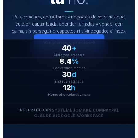
Para coaches, consultores y negocios de servicios que
quieren captar leads, agendar llamadas y vender con
calma, sin perseguir prospectos ni vivir pegados al inbox.
Ver planes y precios
40
+
Sistemas creados
Cómo funciona
8.4
%
Conversión medida
La meta no es hacer más. Es que tu sistema haga lo repetitivo por ti.
30
d
Entrega estimada
12
h
Horas ahorradas/semana
SYSTEME.IO
MAKE.COM
PAYPAL
INTEGRADO CON
CLAUDE AI
GOOGLE WORKSPACE