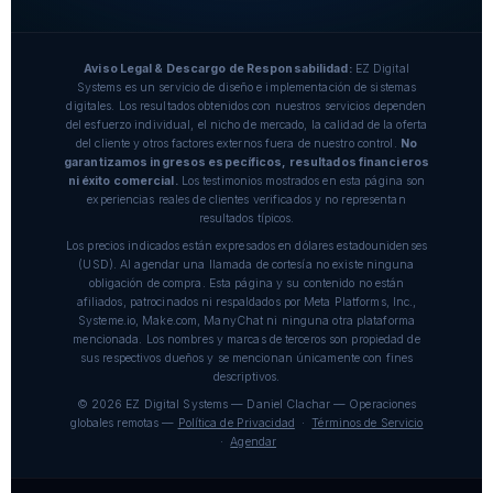
Aviso Legal & Descargo de Responsabilidad:
EZ Digital
Systems es un servicio de diseño e implementación de sistemas
digitales. Los resultados obtenidos con nuestros servicios dependen
del esfuerzo individual, el nicho de mercado, la calidad de la oferta
del cliente y otros factores externos fuera de nuestro control.
No
garantizamos ingresos específicos, resultados financieros
ni éxito comercial.
Los testimonios mostrados en esta página son
experiencias reales de clientes verificados y no representan
resultados típicos.
Los precios indicados están expresados en dólares estadounidenses
(USD). Al agendar una llamada de cortesía no existe ninguna
obligación de compra. Esta página y su contenido no están
afiliados, patrocinados ni respaldados por Meta Platforms, Inc.,
Systeme.io, Make.com, ManyChat ni ninguna otra plataforma
mencionada. Los nombres y marcas de terceros son propiedad de
sus respectivos dueños y se mencionan únicamente con fines
descriptivos.
© 2026 EZ Digital Systems — Daniel Clachar — Operaciones
globales remotas —
Política de Privacidad
·
Términos de Servicio
·
Agendar