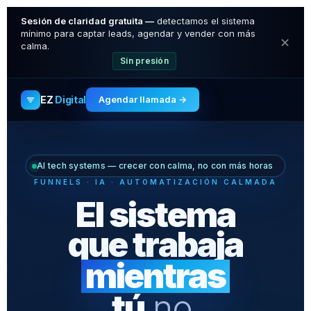
Sesión de claridad gratuita —
detectamos el sistema
mínimo para captar leads, agendar y vender con más
✕
calma.
Sin presión
EZ
Digital
Agendar llamada →
AI tech systems — crecer con calma, no con más horas
FUNNELS · IA · AUTOMATIZACIÓN CALMADA
El sistema
que trabaja
mientras
tú
no.