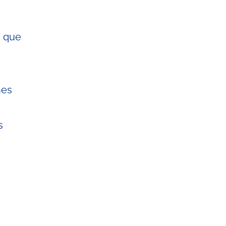
s que
nes
s