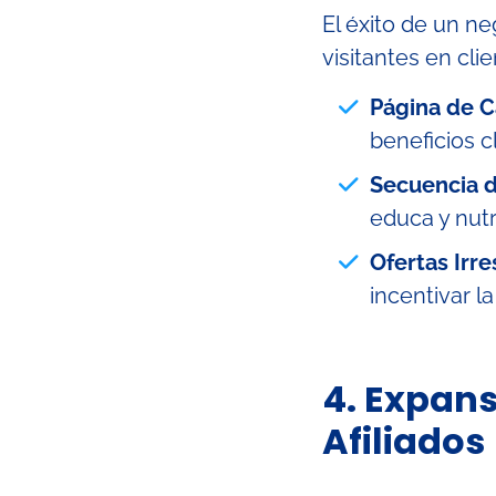
El éxito de un n
visitantes en cli
Página de C
beneficios c
Secuencia d
educa y nutr
Ofertas Irre
incentivar l
4. Expans
Afiliados