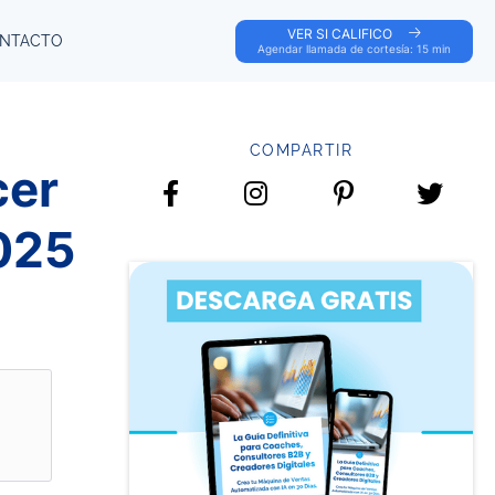
VER SI CALIFICO
NTACTO
Agendar llamada de cortesía: 15 min
COMPARTIR
cer
025