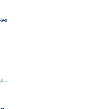
les,
 que