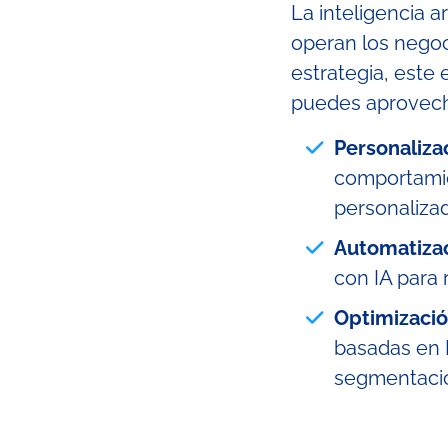
La inteligencia a
operan los negoci
estrategia, este
puedes aprovecha
Personaliza
comportamie
personaliza
Automatizaci
con IA para 
Optimizaci
basadas en 
segmentació