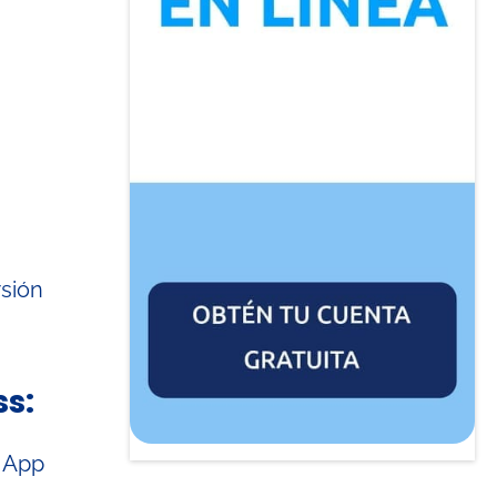
rsión
s:
 App