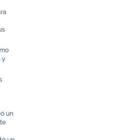
ara
us
omo
 y
s
eó un
te
tó un