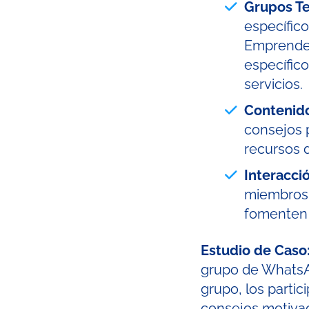
Grupos T
específico
Emprended
específico
servicios.
Contenido
consejos 
recursos 
Interacci
miembros 
fomenten 
Estudio de Caso
grupo de WhatsAp
grupo, los partic
consejos motiva