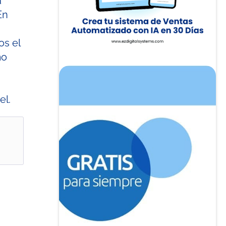
a
En
os el
mo
el.