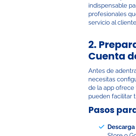
indispensable p
profesionales qu
servicio al cliente
2. Prepar
Cuenta d
Antes de adentra
necesitas config
de la app ofrece
pueden facilitar 
Pasos par
Descarga 
Store o Go