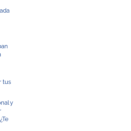
lada
ban
n
r tus
nal y
r
 ¿Te