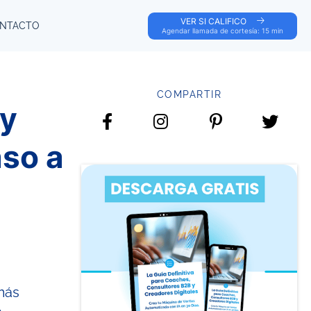
VER SI CALIFICO
NTACTO
Agendar llamada de cortesía: 15 min
COMPARTIR
 y
so a
más