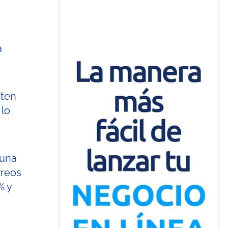
a
iten
 lo
 una
rreos
% y